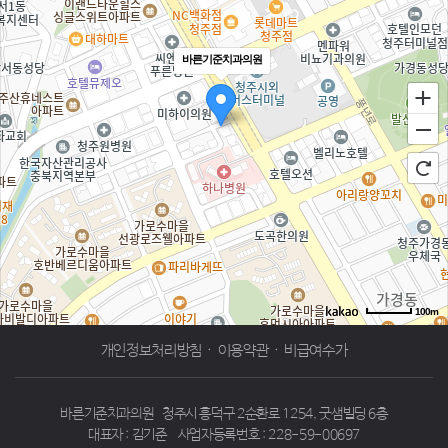
바른기준치과의원
100m
로드뷰
길찾기
지도 크게 보기
개인정보처리방침
·
이용약관
·
비급여수가
바른기준치과의원
청주시 흥덕구 2순환로 1254, 굿샘빌딩 6층
대표자 : 김기준
사업자등록번호 : 228-59-00697