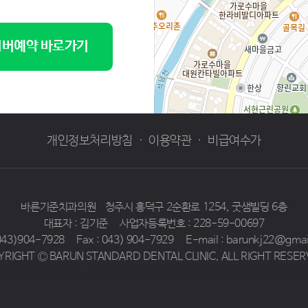
버예약 바로가기
개인정보처리방침
·
이용약관
·
비급여수가
바른기준치과의원
청주시 흥덕구 2순환로 1254, 굿샘빌딩 6층
대표자 : 김기준
사업자등록번호 : 228-59-00697
 043)904-7928
Fax : 043) 904-7929
E-mail : barunkj22@gma
YRIGHT Ⓒ BARUN STANDARD DENTAL CLINIC. ALL RIGHT RESER
일산안과 예빛안과
동탄정형외과 감탄정형외과
수지건강검진 솔빛내과의