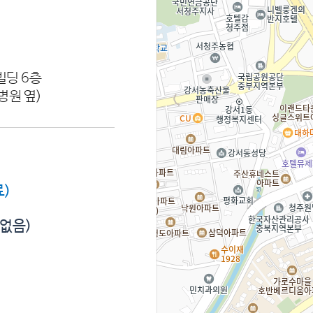
빌딩 6층
병원 옆)
)
 없음)