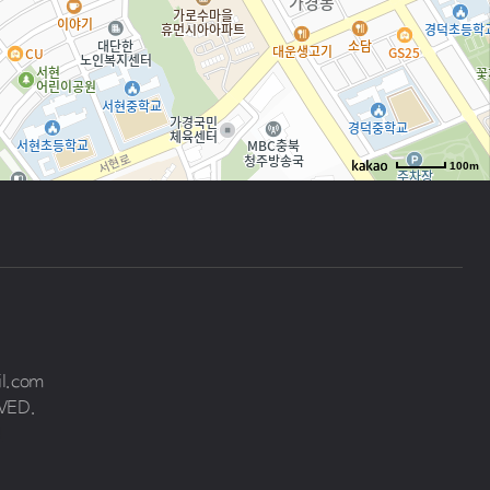
100m
로드뷰
길찾기
지도 크게 보기
il.com
VED.
원