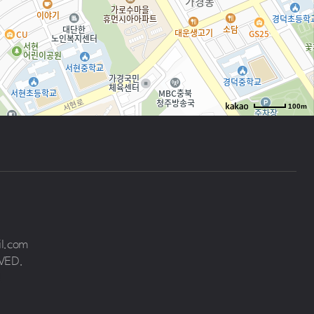
100m
로드뷰
길찾기
지도 크게 보기
il.com
VED.
원