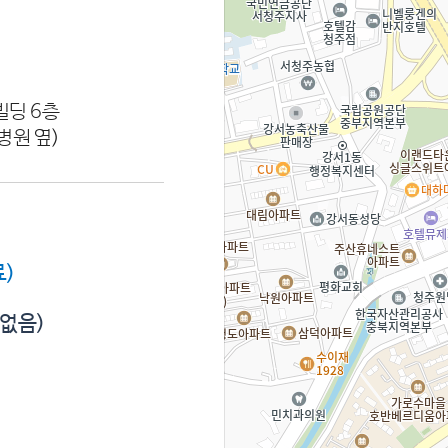
빌딩 6층
병원 옆)
)
 없음)