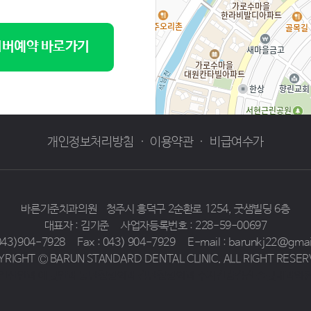
버예약 바로가기
개인정보처리방침
·
이용약관
·
비급여수가
바른기준치과의원
청주시 흥덕구 2순환로 1254, 굿샘빌딩 6층
대표자 : 김기준
사업자등록번호 : 228-59-00697
 043)904-7928
Fax : 043) 904-7929
E-mail : barunkj22@gma
YRIGHT Ⓒ BARUN STANDARD DENTAL CLINIC. ALL RIGHT RESER
일산안과 예빛안과
동탄정형외과 감탄정형외과
수지건강검진 솔빛내과의