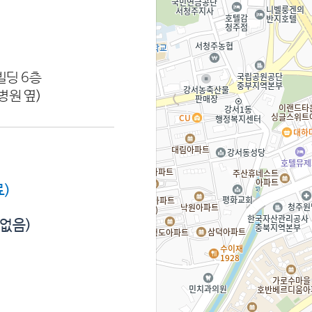
빌딩 6층
병원 옆)
)
 없음)