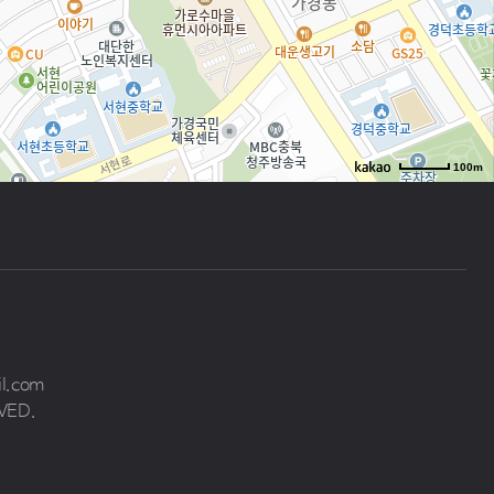
100m
로드뷰
길찾기
지도 크게 보기
il.com
VED.
원