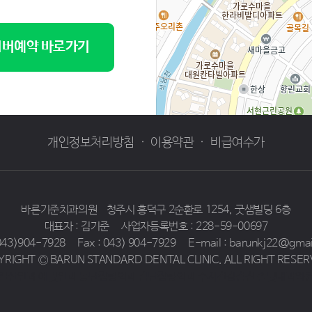
버예약 바로가기
개인정보처리방침
·
이용약관
·
비급여수가
바른기준치과의원
청주시 흥덕구 2순환로 1254, 굿샘빌딩 6층
대표자 : 김기준
사업자등록번호 : 228-59-00697
 043)904-7928
Fax : 043) 904-7929
E-mail : barunkj22@gma
YRIGHT Ⓒ BARUN STANDARD DENTAL CLINIC. ALL RIGHT RESER
일산안과 예빛안과
동탄정형외과 감탄정형외과
수지건강검진 솔빛내과의