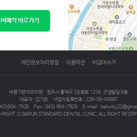
버예약 바로가기
개인정보처리방침
·
이용약관
·
비급여수가
바른기준치과의원
청주시 흥덕구 2순환로 1254, 굿샘빌딩 6층
대표자 : 김기준
사업자등록번호 : 228-59-00697
 043)904-7928
Fax : 043) 904-7929
E-mail : barunkj22@gma
YRIGHT Ⓒ BARUN STANDARD DENTAL CLINIC. ALL RIGHT RESER
일산안과 예빛안과
동탄정형외과 감탄정형외과
수지건강검진 솔빛내과의