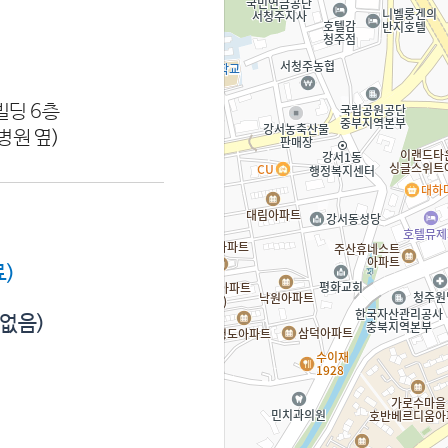
빌딩 6층
병원 옆)
)
 없음)