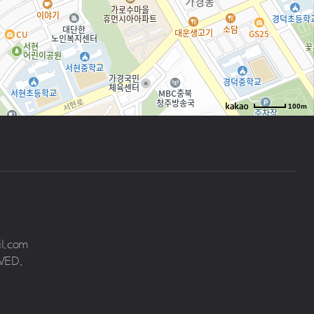
100m
로드뷰
길찾기
지도 크게 보기
il.com
VED.
원