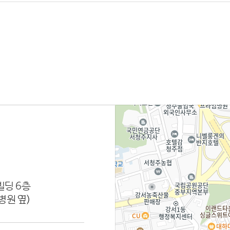
빌딩 6층
병원 옆)