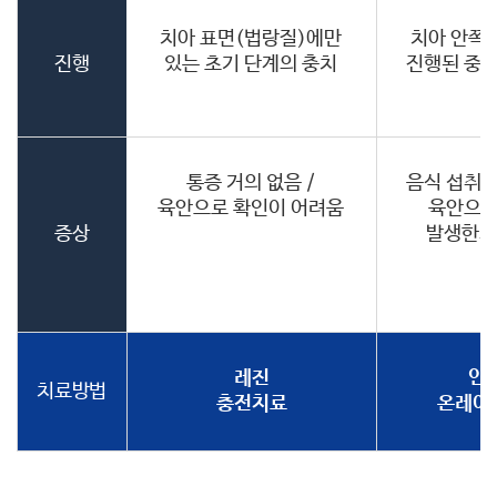
치아 표면(법랑질)에만
치아 안쪽
진행
있는 초기 단계의 충치
진행된 중기
통증 거의 없음 /
음식 섭취 시
육안으로 확인이 어려움
육안으로
증상
발생한지
레진
인레
치료방법
충전치료
온레이