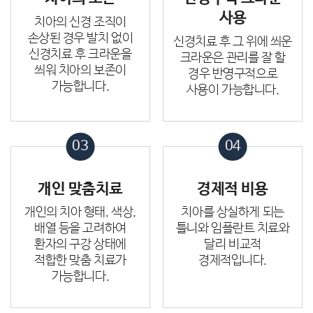
사용
치아의 신경 조직이
손상된 경우 발치 없이
신경치료 후 그 위에 씌운
신경치료 후
크라운을
크라운은 관리를 잘 할
씌워
치아의 보존이
경우 반영구적으로
가능합니다.
사용이
가능합니다.
03
04
개인 맞춤치료
경제적 비용
개인의 치아 형태,
색상,
치아를 상실하게 되는
배열 등을 고려하여
틀니와 임플란트 치료와
환자의 구강 상태에
달리
비교적
적합한
맞춤 치료가
경제적입니다.
가능합니다.