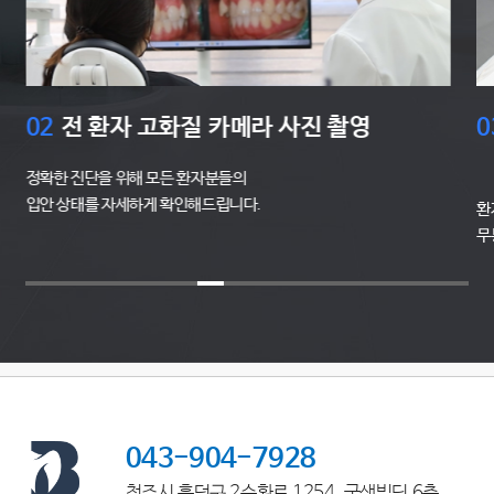
03
아프고 무섭기만 한 치과진료가 아닌
0
편안한 치료
진
주
환자의 마음으로 통증 최소화를 위해
무통마취, 수면 시스템으로 편안한 치료를 시행합니다.
043-904-7928
청주시 흥덕구 2순환로 1254, 굿샘빌딩 6층