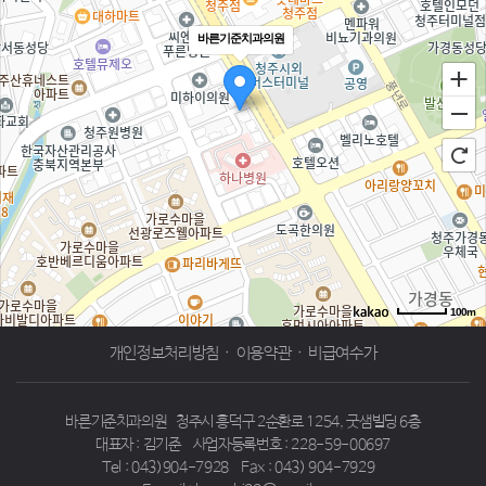
바른기준치과의원
100m
로드뷰
길찾기
지도 크게 보기
개인정보처리방침
·
이용약관
·
비급여수가
바른기준치과의원
청주시 흥덕구 2순환로 1254, 굿샘빌딩 6층
대표자 : 김기준
사업자등록번호 : 228-59-00697
Tel : 043)904-7928
Fax : 043) 904-7929