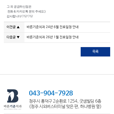
그 외 궁금하신점은
전화 & 카카오톡 문의 주세요:)
감사합니다🤍🦷🤍🦷
이전글
바른기준치과 24년 6월 진료일정 안내
▲
다음글
바른기준치과 26년 1월 진료일정 안내
▼
목록
043-904-7928
청주시 흥덕구 2순환로 1254, 굿샘빌딩 6층
(청주 시외버스터미널 맞은 편, 하나병원 옆)