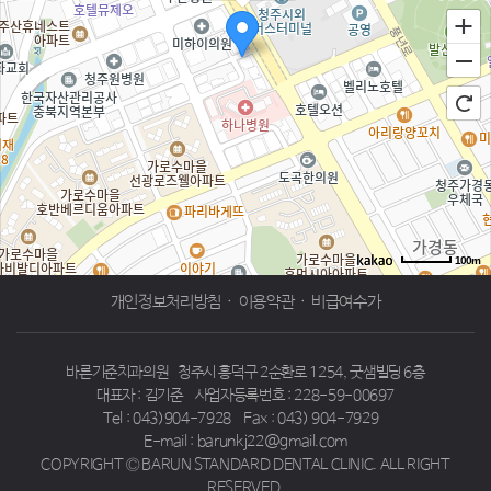
100m
로드뷰
길찾기
지도 크게 보기
개인정보처리방침
·
이용약관
·
비급여수가
바른기준치과의원
청주시 흥덕구 2순환로 1254, 굿샘빌딩 6층
대표자 : 김기준
사업자등록번호 : 228-59-00697
Tel : 043)904-7928
Fax : 043) 904-7929
E-mail : barunkj22@gmail.com
COPYRIGHT Ⓒ BARUN STANDARD DENTAL CLINIC. ALL RIGHT
RESERVED.