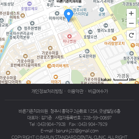
바른기준치과의원
100m
로드뷰
길찾기
지도 크게 보기
개인정보처리방침
·
이용약관
·
비급여수가
바른기준치과의원
청주시 흥덕구 2순환로 1254, 굿샘빌딩 6층
대표자 : 김기준
사업자등록번호 : 228-59-00697
Tel : 043)904-7928
Fax : 043) 904-7929
E-mail : barunkj22@gmail.com
COPYRIGHT Ⓒ BARUN STANDARD DENTAL CLINIC. ALL RIGHT