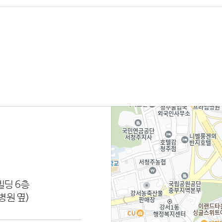
빌딩 6층
병원 옆)